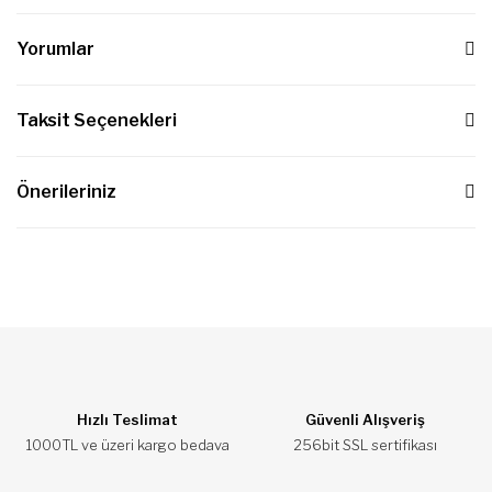
Yorumlar
Taksit Seçenekleri
Bu ürüne ilk yorumu siz yapın!
Önerileriniz
Yorum Yaz
Bu ürünün fiyat bilgisi, resim, ürün açıklamalarında ve diğer
konularda yetersiz gördüğünüz noktaları öneri formunu kullanarak
tarafımıza iletebilirsiniz.
Görüş ve önerileriniz için teşekkür ederiz.
Ürün resmi kalitesiz, bozuk veya görüntülenemiyor.
Ürün açıklamasında eksik bilgiler bulunuyor.
Hızlı Teslimat
Güvenli Alışveriş
1000TL ve üzeri kargo bedava
256bit SSL sertifikası
Ürün bilgilerinde hatalar bulunuyor.