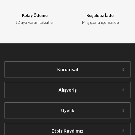
Ürün fiyatı diğer sitelerden daha pahalı.
Bu ürüne benzer farklı alternatifler olmalı.
Kolay Ödeme
Koşulsuz İade
12 aya varan taksitler
14 iş günü içerisinde
Gönder
Kurumsal
Alışveriş
Üyelik
Etbis Kaydımız