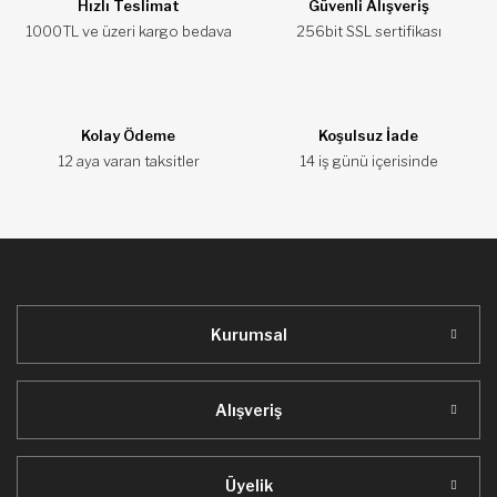
Ürün açıklamasında eksik bilgiler bulunuyor.
Hızlı Teslimat
Güvenli Alışveriş
1000TL ve üzeri kargo bedava
256bit SSL sertifikası
Ürün bilgilerinde hatalar bulunuyor.
Ürün fiyatı diğer sitelerden daha pahalı.
Bu ürüne benzer farklı alternatifler olmalı.
Kolay Ödeme
Koşulsuz İade
12 aya varan taksitler
14 iş günü içerisinde
Gönder
Kurumsal
Alışveriş
Üyelik