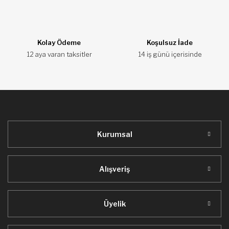
Ürün fiyatı diğer sitelerden daha pahalı.
Bu ürüne benzer farklı alternatifler olmalı.
Kolay Ödeme
Koşulsuz İade
12 aya varan taksitler
14 iş günü içerisinde
Gönder
Kurumsal
Alışveriş
Üyelik