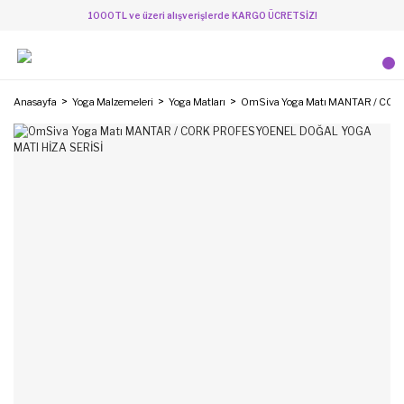
1000TL ve üzeri alışverişlerde KARGO ÜCRETSİZ!
Anasayfa
Yoga Malzemeleri
Yoga Matları
OmSiva Yoga Matı MANTAR / CO